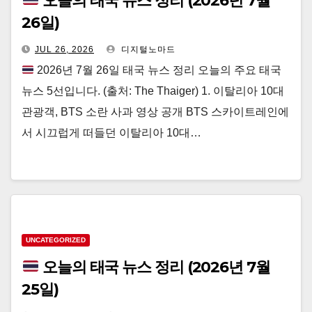
오늘의 태국 뉴스 정리 (2026년 7월
26일)
JUL 26, 2026
디지털노마드
2026년 7월 26일 태국 뉴스 정리 오늘의 주요 태국
뉴스 5선입니다. (출처: The Thaiger) 1. 이탈리아 10대
관광객, BTS 소란 사과 영상 공개 BTS 스카이트레인에
서 시끄럽게 떠들던 이탈리아 10대…
UNCATEGORIZED
오늘의 태국 뉴스 정리 (2026년 7월
25일)