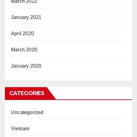
March 2022
January 2021
April 2020
March 2020
January 2020
CATEGORIES
Uncategorized
Vietnam