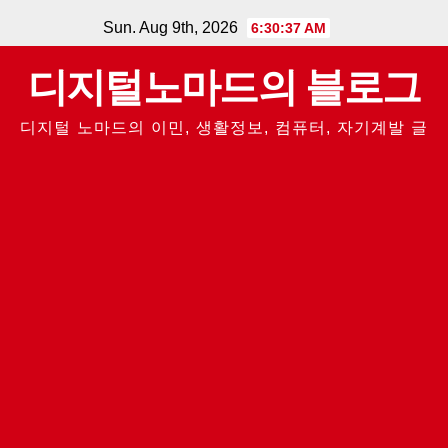
Skip
Sun. Aug 9th, 2026
6:30:37 AM
to
디지털노마드의 블로그
content
디지털 노마드의 이민, 생활정보, 컴퓨터, 자기계발 글