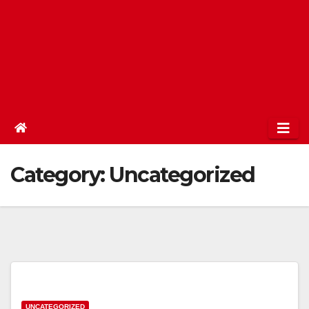
Category:
Uncategorized
UNCATEGORIZED