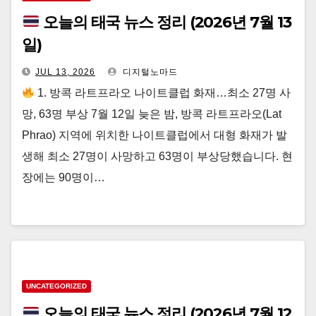
오늘의 태국 뉴스 정리 (2026년 7월 13
일)
JUL 13, 2026
디지털노마드
1. 방콕 라트프라오 나이트클럽 화재…최소 27명 사
망, 63명 부상 7월 12일 늦은 밤, 방콕 라트프라오(Lat
Phrao) 지역에 위치한 나이트클럽에서 대형 화재가 발
생해 최소 27명이 사망하고 63명이 부상당했습니다. 현
장에는 90명이…
UNCATEGORIZED
오늘의 태국 뉴스 정리 (2026년 7월 12