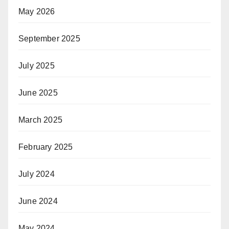
May 2026
September 2025
July 2025
June 2025
March 2025
February 2025
July 2024
June 2024
May 2024