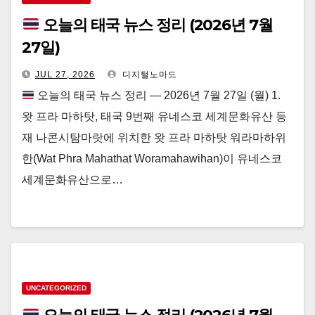
오늘의 태국 뉴스 정리 (2026년 7월
27일)
JUL 27, 2026
디지털노마드
오늘의 태국 뉴스 정리 — 2026년 7월 27일 (월) 1.
왓 프라 마하탓, 태국 9번째 유네스코 세계문화유산 등
재 나콘시탐마랏에 위치한 왓 프라 마하탓 워라마하위
한(Wat Phra Mahathat Woramahawihan)이 유네스코
세계문화유산으로…
UNCATEGORIZED