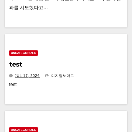
과를 시도했다고…
UNCATEGORIZED
test
JUL 17, 2026
디지털노마드
test
UNCATEGORIZED