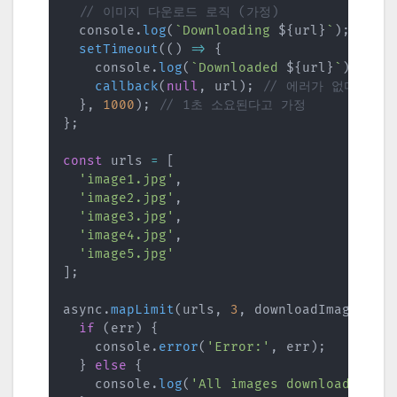
// 이미지 다운로드 로직 (가정)
  console
.
log
(
`
Downloading 
${
url
}
`
)
;
setTimeout
(
(
)
=>
{
    console
.
log
(
`
Downloaded 
${
url
}
`
)
;
callback
(
null
,
 url
)
;
// 에러가 없다고 가
}
,
1000
)
;
// 1초 소요된다고 가정
}
;
const
 urls 
=
[
'image1.jpg'
,
'image2.jpg'
,
'image3.jpg'
,
'image4.jpg'
,
'image5.jpg'
]
;
async
.
mapLimit
(
urls
,
3
,
 downloadImage
,
(
e
if
(
err
)
{
    console
.
error
(
'Error:'
,
 err
)
;
}
else
{
    console
.
log
(
'All images downloaded:'
,