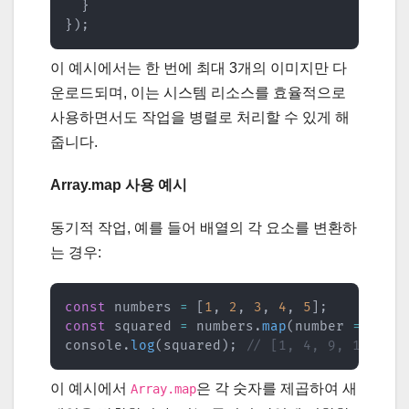
}
}
)
;
이 예시에서는 한 번에 최대 3개의 이미지만 다
운로드되며, 이는 시스템 리소스를 효율적으로
사용하면서도 작업을 병렬로 처리할 수 있게 해
줍니다.
Array.map 사용 예시
동기적 작업, 예를 들어 배열의 각 요소를 변환하
는 경우:
const
 numbers 
=
[
1
,
2
,
3
,
4
,
5
]
;
const
 squared 
=
 numbers
.
map
(
number
=>
 num
console
.
log
(
squared
)
;
// [1, 4, 9, 16, 25
이 예시에서
은 각 숫자를 제곱하여 새
Array.map