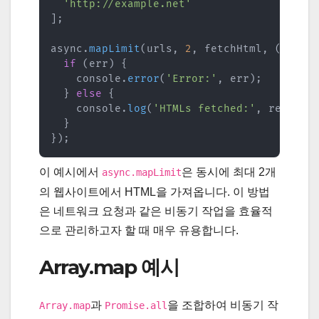
'http://example.net'
]
;
async
.
mapLimit
(
urls
,
2
,
 fetchHtml
,
(
err
,
 
if
(
err
)
{
    console
.
error
(
'Error:'
,
 err
)
;
}
else
{
    console
.
log
(
'HTMLs fetched:'
,
 results
}
}
)
;
이 예시에서
은 동시에 최대 2개
async.mapLimit
의 웹사이트에서 HTML을 가져옵니다. 이 방법
은 네트워크 요청과 같은 비동기 작업을 효율적
으로 관리하고자 할 때 매우 유용합니다.
Array.map 예시
과
을 조합하여 비동기 작
Array.map
Promise.all