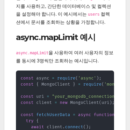
지를 사용하고, 간단한 데이터베이스 및 컬렉션
을 설정해야 합니다. 이 예시에서는
컬렉
users
션에서 문서를 조회하는 상황을 가정합니다.
async.mapLimit 예시
을 사용하여 여러 사용자의 정보
async.mapLimit
를 동시에 3명씩만 조회하는 예시입니다.
const
 async 
=
require
(
'async'
)
;
const
{
 MongoClient 
}
=
require
(
'mongodb'
const
 uri 
=
"your_mongodb_connection_stri
const
 client 
=
new
MongoClient
(
uri
)
;
const
fetchUserData
=
async
function
(
user
try
{
await
 client
.
connect
(
)
;