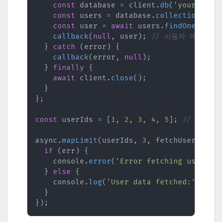
const
 database 
=
 client
.
db
(
'your_data
const
 users 
=
 database
.
collection
(
'us
const
 user 
=
await
 users
.
findOne
(
{
id
callback
(
null
,
 user
)
;
// 사용자 데이터 
}
catch
(
error
)
{
callback
(
error
,
null
)
;
}
finally
{
await
 client
.
close
(
)
;
}
}
;
const
 userIds 
=
[
1
,
2
,
3
,
4
,
5
]
;
// 예시 사
async
.
mapLimit
(
userIds
,
3
,
 fetchUserData
,
if
(
err
)
{
    console
.
error
(
'Error fetching user da
}
else
{
    console
.
log
(
'User data fetched:'
,
 res
}
}
)
;