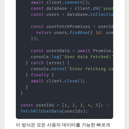
await
 client
.
connect
(
)
;
const
 database 
=
 client
.
db
(
'your_data
const
 users 
=
 database
.
collection
(
'us
const
 userFetchPromises 
=
 userIds
.
map
return
 users
.
findOne
(
{
id
:
 userId 
}
}
)
;
const
 usersData 
=
await
 Promise
.
all
(
u
    console
.
log
(
'User data fetched:'
,
 use
}
catch
(
error
)
{
    console
.
error
(
'Error fetching user da
}
finally
{
await
 client
.
close
(
)
;
}
}
const
 userIds 
=
[
1
,
2
,
3
,
4
,
5
]
;
// 예시 사
fetchAllUserData
(
userIds
)
;
이 방식은 모든 사용자 데이터를 가능한 빠르게