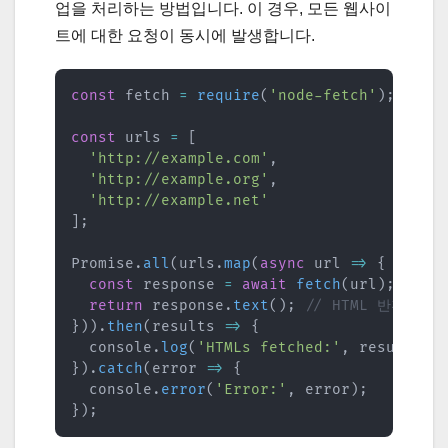
업을 처리하는 방법입니다. 이 경우, 모든 웹사이
트에 대한 요청이 동시에 발생합니다.
const
 fetch 
=
require
(
'node-fetch'
)
;
// n
const
 urls 
=
[
'http://example.com'
,
'http://example.org'
,
'http://example.net'
]
;
Promise
.
all
(
urls
.
map
(
async
url
=>
{
const
 response 
=
await
fetch
(
url
)
;
return
 response
.
text
(
)
;
// HTML 반환
}
)
)
.
then
(
results
=>
{
  console
.
log
(
'HTMLs fetched:'
,
 results
.
l
}
)
.
catch
(
error
=>
{
  console
.
error
(
'Error:'
,
 error
)
;
}
)
;