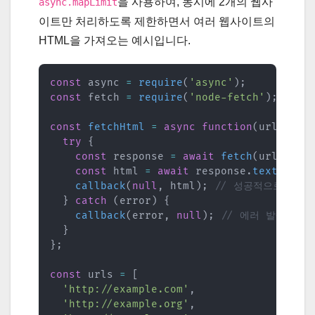
을 사용하여, 동시에 2개의 웹사
async.mapLimit
이트만 처리하도록 제한하면서 여러 웹사이트의
HTML을 가져오는 예시입니다.
const
 async 
=
require
(
'async'
)
;
const
 fetch 
=
require
(
'node-fetch'
)
;
// 
const
fetchHtml
=
async
function
(
url
,
 cal
try
{
const
 response 
=
await
fetch
(
url
)
;
const
 html 
=
await
 response
.
text
(
)
;
callback
(
null
,
 html
)
;
// 성공적으로 HTM
}
catch
(
error
)
{
callback
(
error
,
null
)
;
// 에러 발생 시
}
}
;
const
 urls 
=
[
'http://example.com'
,
'http://example.org'
,