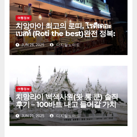
여행정보
치앙마이 최고의 로띠, โรตีเดอะ
เบสท์ (Roti the best)완전 정복:
이름부터 맛까지 모든 게 특별한
JUN 26, 2025
디지털노마드
이유
여행정보
치앙라이 백색사원(왓 롱 쿤) 솔직
후기 – 100바트 내고 들어갈 가치
가 있을까?
JUN 21, 2025
디지털노마드