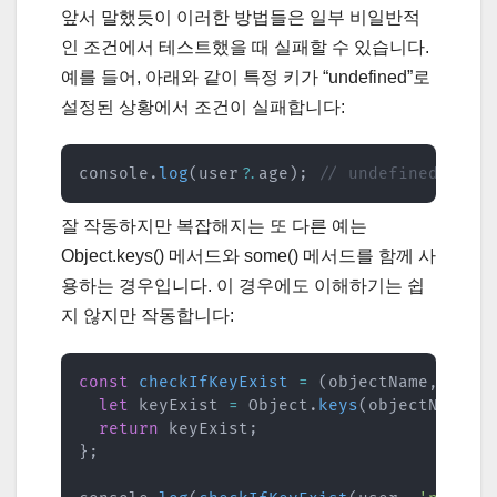
앞서 말했듯이 이러한 방법들은 일부 비일반적
인 조건에서 테스트했을 때 실패할 수 있습니다.
예를 들어, 아래와 같이 특정 키가 “undefined”로
설정된 상황에서 조건이 실패합니다:
console
.
log
(
user
?.
age
)
;
// undefined를 반환
잘 작동하지만 복잡해지는 또 다른 예는
Object.keys() 메서드와 some() 메서드를 함께 사
용하는 경우입니다. 이 경우에도 이해하기는 쉽
지 않지만 작동합니다:
const
checkIfKeyExist
=
(
objectName
,
 keyN
let
 keyExist 
=
 Object
.
keys
(
objectName
)
.
return
 keyExist
;
}
;