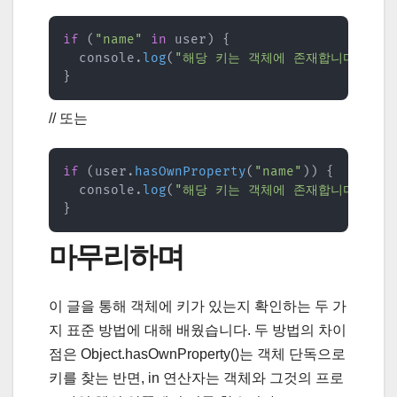
if
(
"name"
in
 user
)
{
  console
.
log
(
"해당 키는 객체에 존재합니다"
)
;
}
// 또는
if
(
user
.
hasOwnProperty
(
"name"
)
)
{
  console
.
log
(
"해당 키는 객체에 존재합니다"
)
;
}
마무리하며
이 글을 통해 객체에 키가 있는지 확인하는 두 가
지 표준 방법에 대해 배웠습니다. 두 방법의 차이
점은 Object.hasOwnProperty()는 객체 단독으로
키를 찾는 반면, in 연산자는 객체와 그것의 프로