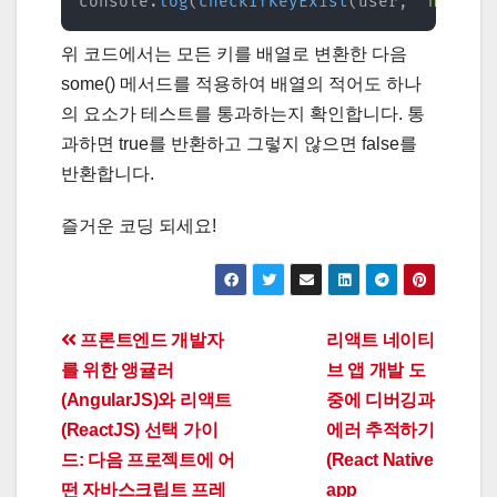
console
.
log
(
checkIfKeyExist
(
user
,
'name'
)
위 코드에서는 모든 키를 배열로 변환한 다음
some() 메서드를 적용하여 배열의 적어도 하나
의 요소가 테스트를 통과하는지 확인합니다. 통
과하면 true를 반환하고 그렇지 않으면 false를
반환합니다.
즐거운 코딩 되세요!
Post
프론트엔드 개발자
리액트 네이티
를 위한 앵귤러
브 앱 개발 도
navigation
(AngularJS)와 리액트
중에 디버깅과
(ReactJS) 선택 가이
에러 추적하기
드: 다음 프로젝트에 어
(React Native
떤 자바스크립트 프레
app