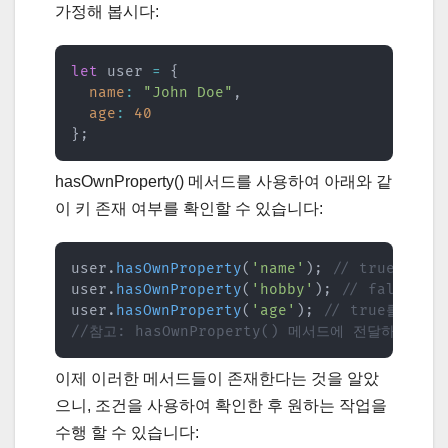
가정해 봅시다:
let
 user 
=
{
name
:
"John Doe"
,
age
:
40
}
;
hasOwnProperty() 메서드를 사용하여 아래와 같
이 키 존재 여부를 확인할 수 있습니다:
user
.
hasOwnProperty
(
'name'
)
;
// true를 반환
user
.
hasOwnProperty
(
'hobby'
)
;
// false를 
user
.
hasOwnProperty
(
'age'
)
;
// true를 반환
//참고: hasOwnProperty() 메서드에 전달하는
이제 이러한 메서드들이 존재한다는 것을 알았
으니, 조건을 사용하여 확인한 후 원하는 작업을
수행 할 수 있습니다: