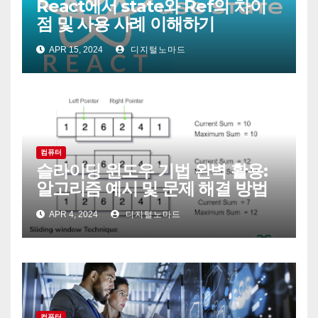
React에서 state와 Ref의 차이
점 및 사용 사례 이해하기
APR 15, 2024
디지털노마드
컴퓨터
슬라이딩 윈도우 기법 완벽 활용:
알고리즘 예시 및 문제 해결 방법
APR 4, 2024
디지털노마드
컴퓨터