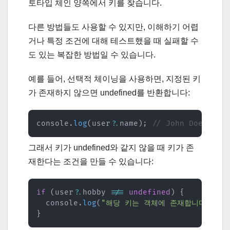
토타입 체인 양쪽에서 키를 찾습니다.
다른 방법들도 사용할 수 있지만, 이해하기 어렵
거나 특정 조건에 대해 테스트했을 때 실패할 수
도 있는 복잡한 방법일 수 있습니다.
예를 들어, 선택적 체이닝을 사용하면, 지정된 키
가 존재하지 않으면 undefined를 반환합니다:
console
.
log
(
user
?.
name
)
;
// John Doe를 반환c
그래서 키가 undefined와 같지 않을 때 키가 존
재한다는 조건을 만들 수 있습니다:
if
(
user
?.
hobby 
!==
undefined
)
{
  console
.
log
(
"해당 키는 객체에 존재합니다"
)
;
}