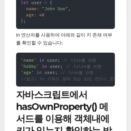
let
 user 
=
{
name
:
"John Doe"
,
age
:
40
}
;
in 연산자를 사용하여 아래와 같이 키 존재 여부
를 확인할 수 있습니다:
'name'
in
 user
;
// true를 반환
'hobby'
in
 user
;
// false를 반환
'age'
in
 user
;
// true를 반환
//참고: in 키워드 앞에 있는 값은 반드시 문자열이
자바스크립트에서
hasOwnProperty() 메
서드를 이용해 객체내에
키가 있는지 확인하는 방